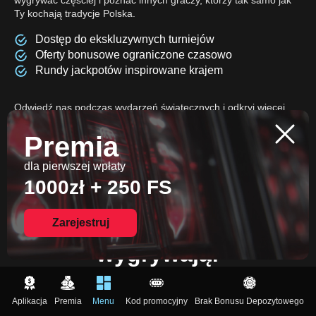
wygrywać częściej i poznać innych graczy, którzy tak samo jak
Ty kochają tradycje Polska.
Dostęp do ekskluzywnych turniejów
Oferty bonusowe ograniczone czasowo
Rundy jackpotów inspirowane krajem
Odwiedź nas podczas wydarzeń świątecznych i odkryj więcej
sposobów na wygraną z kasynem Caliente Sports, gdzie Twój
świąteczny duch może przynieść niezwykłe nagrody do domu!
Premia
dla pierwszej wpłaty
Dołącz do zwycięzców w
1000zł + 250 FS
kasynie Caliente Sports:
Zarejestruj
gracze w Polska
wygrywają!
Dołącz do kasyna Caliente Sports już teraz i przekonaj się,
Aplikacja
Premia
Menu
Kod promocyjny
Brak Bonusu Depozytowego
dlaczego tak wielu graczy w Polska odnosi duże wygrane.
Nasza platforma ułatwia wygrywanie, oferując gry dla wszystkich