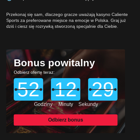
Przekonaj się sam, dlaczego gracze uważają kasyno Caliente
Sports za preferowane miejsce na emocje w Polska. Graj już
dziś i ciesz się rozrywką stworzoną specjalnie dla Ciebie.
Bonus powitalny
Odbierz ofertę teraz:
52
12
28
Godziny
Minuty
Sekundy
Odbierz bonus