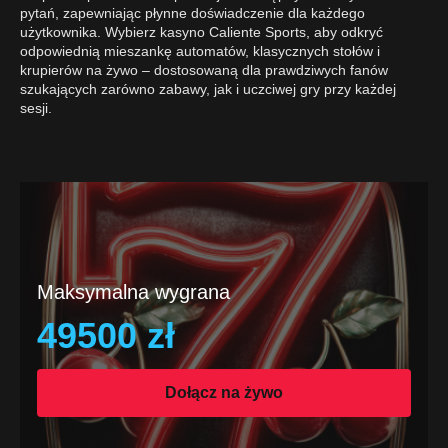
pytań, zapewniając płynne doświadczenie dla każdego
użytkownika. Wybierz kasyno Caliente Sports, aby odkryć
odpowiednią mieszankę automatów, klasycznych stołów i
krupierów na żywo – dostosowaną dla prawdziwych fanów
szukających zarówno zabawy, jak i uczciwej gry przy każdej
sesji.
Maksymalna wygrana
49500 zł
Dołącz na żywo