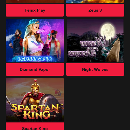
Fenix Play
Zeus 3
Diamond Vapor
Great Czar
Spartan King