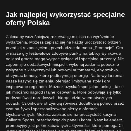
Jak najlepiej wykorzystać specjalne
oferty Polska
Zalecamy wcześniejszą rezerwację miejsca na wyróżnione
wydarzenia. Możesz zapisać się na każdą uroczystość tydzień
przed jej rozpoczęciem, przechodząc do menu „Promocje”. Gra
w nasze gry festiwalowe zdobywa punkty na tablicy wyników, a
najlepsi gracze mogą wygrać tysiące zł i specjalne prezenty. Nie
zapomnij o dodatkowych misjach: wykonuj zadania poboczne
związane z klasycznymi lub nowymi automatami, aby szybko
otrzymać bonusy, które podtrzymują energię. Na te wydarzenia
nasze kasyno się zmienia, oferując limitowane stoły i gry
inspirowane regionem. Możesz uzyskać specjalne funkcje, takie
jak mnożniki nagród i tajne losowania, które odbywają się tylko
podczas świąt narodowych, biorąc udział w tematycznych
nocach. Członkowie otrzymują również dodatkową pomoc przez
czat na żywo i spersonalizowane alerty o ofertach
błyskawicznych. Możesz zapisać się na uroczystość kasyna
Caliente Sports, przechodząc do panelu konta. Nasz kalendarz
promocyjny jest pełen zabawnych aktywności, które pomogą Ci