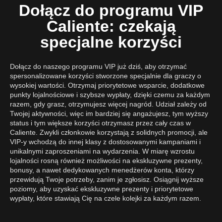
Dołącz do programu VIP
Caliente: czekają
specjalne korzyści
Dołącz do naszego programu VIP już dziś, aby otrzymać
spersonalizowane korzyści stworzone specjalnie dla graczy o
wysokiej wartości. Otrzymaj priorytetowe wsparcie, dodatkowe
punkty lojalnościowe i szybsze wypłaty, dzięki czemu za każdym
razem, gdy grasz, otrzymujesz więcej nagród. Udział zależy od
Twojej aktywności, więc im bardziej się angażujesz, tym wyższy
status i tym większe korzyści otrzymasz przez cały czas w
Caliente. Zwykli członkowie korzystają z solidnych promocji, ale
VIP-y wchodzą do innej klasy z dostosowanymi kampaniami i
unikalnymi zaproszeniami na wydarzenia. W miarę wzrostu
lojalności rosną również możliwości na ekskluzywne prezenty,
bonusy, a nawet dedykowanych menedżerów konta, którzy
przewidują Twoje potrzeby, zanim je zgłosisz. Osiągnij wyższe
poziomy, aby uzyskać ekskluzywne prezenty i priorytetowe
wypłaty, które stawiają Cię na czele kolejki za każdym razem.