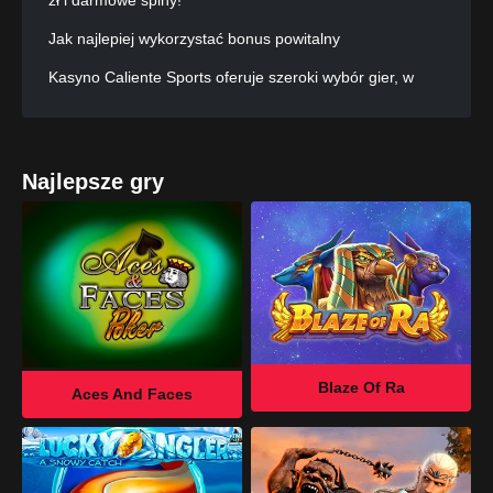
zł i darmowe spiny!
Jak najlepiej wykorzystać bonus powitalny
Kasyno Caliente Sports oferuje szeroki wybór gier, w
tym automaty, stoły i krupierów na żywo
Poczuj emocje w czasie rzeczywistym dzięki akcji z
krupierami na żywo
Najlepsze gry
Cotygodniowe promocje: darmowe spiny, cashback i
konkurencyjne wydarzenia w Caliente
Przegląd cotygodniowych ofert
Dołącz do programu VIP Caliente: czekają specjalne
korzyści
Powody, dla których warto podnieść swoje
doświadczenie z Caliente
Blaze Of Ra
Aces And Faces
Graj z pewnością w kasynie Caliente Sports:
licencjonowane i bezpieczne w Polska
Kasyno Caliente Sports na Twoim telefonie: graj