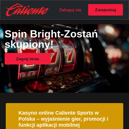
Zaloguj się
Zarejestruj
Spin Bright-Zostań
skupiony!
Zagraj teraz
Kasyno online Caliente Sports w
Polska – wyjaśnienie gier, promocji i
funkcji aplikacji mobilnej