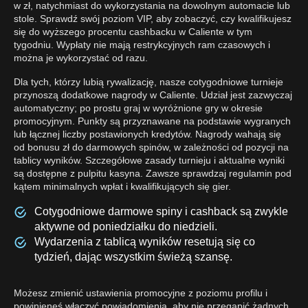
w zł, natychmiast do wykorzystania na dowolnym automacie lub
stole. Sprawdź swój poziom VIP, aby zobaczyć, czy kwalifikujesz
się do wyższego procentu cashbacku w Caliente w tym
tygodniu. Wypłaty nie mają restrykcyjnych ram czasowych i
można je wykorzystać od razu.
Dla tych, którzy lubią rywalizację, nasze cotygodniowe turnieje
przynoszą dodatkowe nagrody w Caliente. Udział jest zazwyczaj
automatyczny; po prostu graj w wyróżnione gry w okresie
promocyjnym. Punkty są przyznawane na podstawie wygranych
lub łącznej liczby postawionych kredytów. Nagrody wahają się
od bonusu zł do darmowych spinów, w zależności od pozycji na
tablicy wyników. Szczegółowe zasady turnieju i aktualne wyniki
są dostępne z pulpitu kasyna. Zawsze sprawdzaj regulamin pod
kątem minimalnych wpłat i kwalifikujących się gier.
Cotygodniowe darmowe spiny i cashback są zwykle
aktywne od poniedziałku do niedzieli.
Wydarzenia z tablicą wyników resetują się co
tydzień, dając wszystkim świeżą szansę.
Możesz zmienić ustawienia promocyjne z poziomu profilu i
powinieneś włączyć powiadomienia, aby nie przegapić żadnych