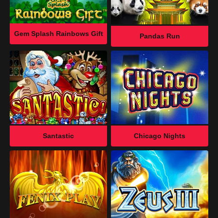
Gem Splash Rainbows Gift
Pandas Run
Santastic
Chicago Nights