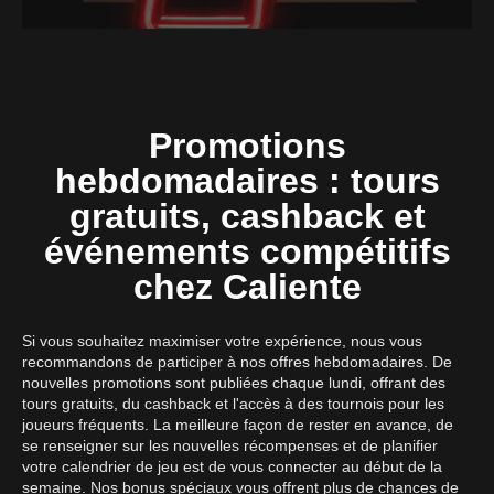
Promotions
hebdomadaires : tours
gratuits, cashback et
événements compétitifs
chez Caliente
Si vous souhaitez maximiser votre expérience, nous vous
recommandons de participer à nos offres hebdomadaires. De
nouvelles promotions sont publiées chaque lundi, offrant des
tours gratuits, du cashback et l'accès à des tournois pour les
joueurs fréquents. La meilleure façon de rester en avance, de
se renseigner sur les nouvelles récompenses et de planifier
votre calendrier de jeu est de vous connecter au début de la
semaine. Nos bonus spéciaux vous offrent plus de chances de