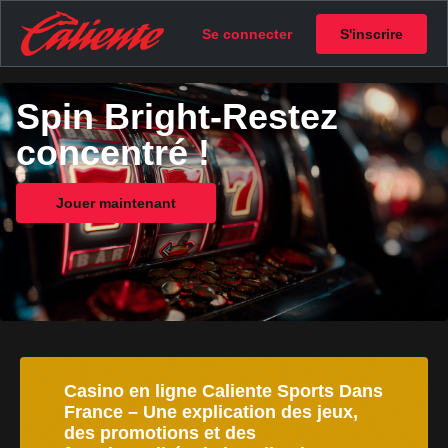
Se connecter
S'inscrire
Spin Bright-Restez
concentré !
Jouer maintenant
Casino en ligne Caliente Sports Dans
France – Une explication des jeux,
des promotions et des