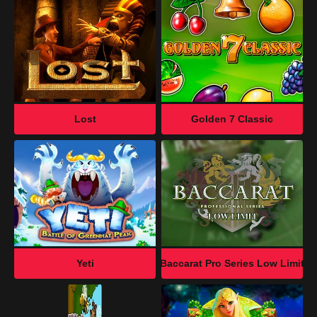
Jouez en toute confiance au casino Caliente Sports :
agréé et sécurisé dans France
Le casino Caliente Sports sur votre téléphone : jouez à
tout moment, n'importe où !
Pourquoi le mobile fait la différence
Participez aux événements spéciaux du casino Caliente
Lost
Golden 7 Classic
Sports : passez un excellent moment aux festivités de
France !
Comment tirer le meilleur parti des offres spéciales de
France
Rejoignez les gagnants au casino Caliente Sports : les
joueurs de France remportent des gains !
Comment tirer le meilleur parti de votre expérience
Comment retirer des fonds du casino Caliente Sports
Yeti
Baccarat Pro Series Low Limit
efficacement
Délais de traitement et limites des retraits