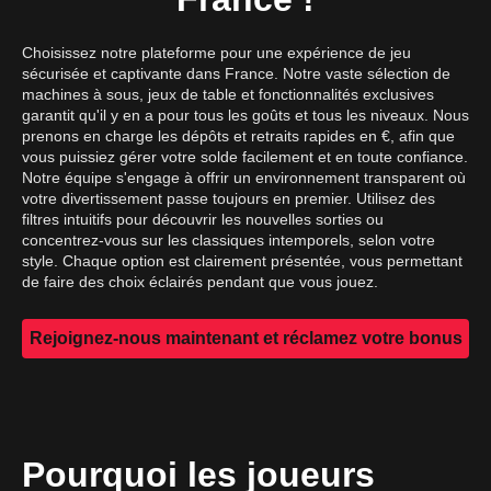
Choisissez notre plateforme pour une expérience de jeu
sécurisée et captivante dans France. Notre vaste sélection de
machines à sous, jeux de table et fonctionnalités exclusives
garantit qu'il y en a pour tous les goûts et tous les niveaux. Nous
prenons en charge les dépôts et retraits rapides en €, afin que
vous puissiez gérer votre solde facilement et en toute confiance.
Notre équipe s'engage à offrir un environnement transparent où
votre divertissement passe toujours en premier. Utilisez des
filtres intuitifs pour découvrir les nouvelles sorties ou
concentrez-vous sur les classiques intemporels, selon votre
style. Chaque option est clairement présentée, vous permettant
de faire des choix éclairés pendant que vous jouez.
Rejoignez-nous maintenant et réclamez votre bonus
Pourquoi les joueurs