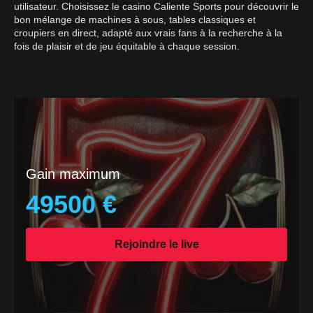
utilisateur. Choisissez le casino Caliente Sports pour découvrir le
bon mélange de machines à sous, tables classiques et
croupiers en direct, adapté aux vrais fans à la recherche à la
fois de plaisir et de jeu équitable à chaque session.
Gain maximum
49500 €
Rejoindre le live