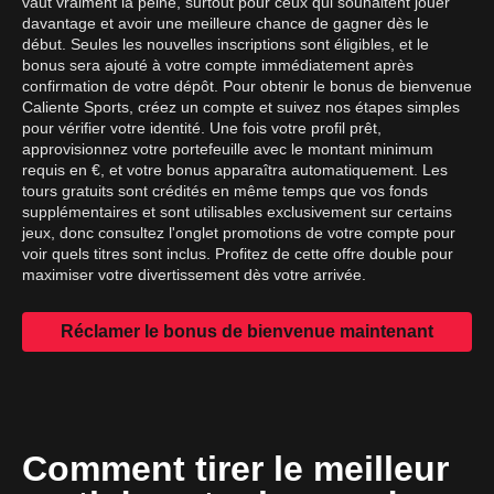
vaut vraiment la peine, surtout pour ceux qui souhaitent jouer
davantage et avoir une meilleure chance de gagner dès le
début. Seules les nouvelles inscriptions sont éligibles, et le
bonus sera ajouté à votre compte immédiatement après
confirmation de votre dépôt. Pour obtenir le bonus de bienvenue
Caliente Sports, créez un compte et suivez nos étapes simples
pour vérifier votre identité. Une fois votre profil prêt,
approvisionnez votre portefeuille avec le montant minimum
requis en €, et votre bonus apparaîtra automatiquement. Les
tours gratuits sont crédités en même temps que vos fonds
supplémentaires et sont utilisables exclusivement sur certains
jeux, donc consultez l'onglet promotions de votre compte pour
voir quels titres sont inclus. Profitez de cette offre double pour
maximiser votre divertissement dès votre arrivée.
Réclamer le bonus de bienvenue maintenant
Comment tirer le meilleur