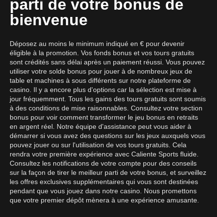
parti de votre bonus de
bienvenue
Déposez au moins le minimum indiqué en € pour devenir
éligible à la promotion. Vos fonds bonus et vos tours gratuits
sont crédités sans délai après un paiement réussi. Vous pouvez
utiliser votre solde bonus pour jouer à de nombreux jeux de
table et machines à sous différents sur notre plateforme de
casino. Il y a encore plus d'options car la sélection est mise à
jour fréquemment. Tous les gains des tours gratuits sont soumis
à des conditions de mise raisonnables. Consultez votre section
bonus pour voir comment transformer le jeu bonus en retraits
en argent réel. Notre équipe d'assistance peut vous aider à
démarrer si vous avez des questions sur les jeux auxquels vous
pouvez jouer ou sur l'utilisation de vos tours gratuits. Cela
rendra votre première expérience avec Caliente Sports fluide.
Consultez les notifications de votre compte pour des conseils
sur la façon de tirer le meilleur parti de votre bonus, et surveillez
les offres exclusives supplémentaires qui vous sont destinées
pendant que vous jouez dans notre casino. Nous promettons
que votre premier dépôt mènera à une expérience amusante.