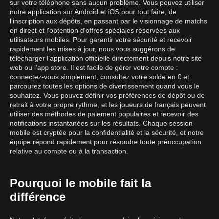
sur votre téléphone sans aucun problème. Vous pouvez utiliser
notre application sur Android et iOS pour tout faire, de
l'inscription aux dépôts, en passant par le visionnage de matchs
en direct et l'obtention d'offres spéciales réservées aux
utilisateurs mobiles. Pour garantir votre sécurité et recevoir
rapidement les mises à jour, nous vous suggérons de
télécharger l'application officielle directement depuis notre site
web ou l'app store. Il est facile de gérer votre compte :
connectez-vous simplement, consultez votre solde en € et
parcourez toutes les options de divertissement quand vous le
souhaitez. Vous pouvez définir vos préférences de dépôt ou de
retrait à votre propre rythme, et les joueurs de français peuvent
utiliser des méthodes de paiement populaires et recevoir des
notifications instantanées sur les résultats. Chaque session
mobile est cryptée pour la confidentialité et la sécurité, et notre
équipe répond rapidement pour résoudre toute préoccupation
relative au compte ou à la transaction.
Pourquoi le mobile fait la
différence