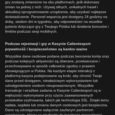
gry zostaną zmienione na obu platformach, jeśli dokonasz
zmian na jednej z nich. Używaj silnych, unikalnych haseł i
aktualizuj oprogramowanie urządzenia, aby uzyskać najlepsze
doświadczenie. Personel wsparcia jest dostępny 24 godziny na
dobę, siedem dni w tygodniu, aby odpowiedzieć na wszelkie
pytania dotyczące gry z Twojego Polska lub działania bonusów i
limitów podczas sesji mobilnych.
Podczas rejestracji i gry w Kasynie Calientesport
prywatność i bezpieczeństwo są bardzo ważne
Wszystkie dane osobowe podane podczas tworzenia konta oraz
podczas kolejnych aktywności są zbierane, przetwarzane i
przechowywane w sposób całkowicie zgodny z prawem
obowiązującym w Polska. Na każdym etapie interakcji z
platformą kasyna podejmowane są kroki, aby chronić Twoje
dane przed dostępem, niewłaściwym wykorzystaniem lub
udostępnieniem osobom nieupoważnionym. Wszystkie
transakcje i wrażliwe zadania w Kasynie Calientesport są w
większości wykonywane przy użyciu zaawansowanych
protokołów szyfrowania, takich jak technologia SSL. Dzięki temu
wpłata, wypłata lub zmiana danych osobowych jest bezpieczna.
Dane są udostępniane wyłącznie zaufanym partnerom
serwisowym, którzy są niezbędni do legalnego prowadzenia