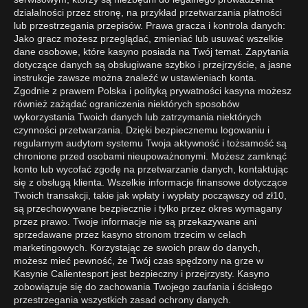
działalności przez stronę, na przykład przetwarzania płatności
lub przestrzegania przepisów. Prawa gracza i kontrola danych:
Jako gracz możesz przeglądać, zmieniać lub usuwać wszelkie
dane osobowe, które kasyno posiada na Twój temat. Zapytania
dotyczące danych są obsługiwane szybko i przejrzyście, a jasne
instrukcje zawsze można znaleźć w ustawieniach konta.
Zgodnie z prawem Polska i polityką prywatności kasyna możesz
również zażądać ograniczenia niektórych sposobów
wykorzystania Twoich danych lub zatrzymania niektórych
czynności przetwarzania. Dzięki bezpiecznemu logowaniu i
regularnym audytom systemu Twoja aktywność i tożsamość są
chronione przed osobami nieupoważnonymi. Możesz zamknąć
konto lub wycofać zgodę na przetwarzanie danych, kontaktując
się z obsługą klienta. Wszelkie informacje finansowe dotyczące
Twoich transakcji, takie jak wpłaty i wypłaty począwszy od zł10,
są przechowywane bezpiecznie i tylko przez okres wymagany
przez prawo. Twoje informacje nie są przekazywane ani
sprzedawane przez kasyno stronom trzecim w celach
marketingowych. Korzystając ze swoich praw do danych,
możesz mieć pewność, że Twój czas spędzony na grze w
Kasynie Calientesport jest bezpieczny i przejrzysty. Kasyno
zobowiązuje się do zachowania Twojego zaufania i ścisłego
przestrzegania wszystkich zasad ochrony danych.