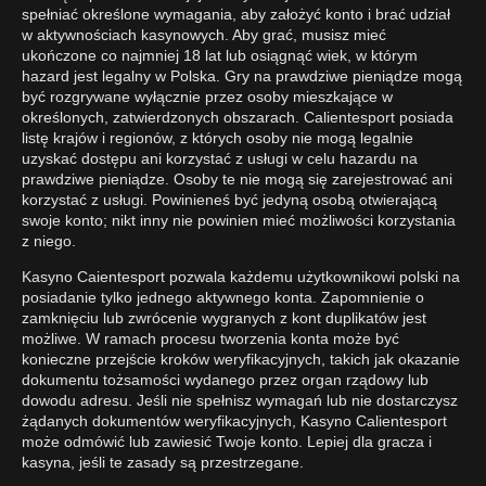
spełniać określone wymagania, aby założyć konto i brać udział
w aktywnościach kasynowych. Aby grać, musisz mieć
ukończone co najmniej 18 lat lub osiągnąć wiek, w którym
hazard jest legalny w Polska. Gry na prawdziwe pieniądze mogą
być rozgrywane wyłącznie przez osoby mieszkające w
określonych, zatwierdzonych obszarach. Calientesport posiada
listę krajów i regionów, z których osoby nie mogą legalnie
uzyskać dostępu ani korzystać z usługi w celu hazardu na
prawdziwe pieniądze. Osoby te nie mogą się zarejestrować ani
korzystać z usługi. Powinieneś być jedyną osobą otwierającą
swoje konto; nikt inny nie powinien mieć możliwości korzystania
z niego.
Kasyno Caientesport pozwala każdemu użytkownikowi polski na
posiadanie tylko jednego aktywnego konta. Zapomnienie o
zamknięciu lub zwrócenie wygranych z kont duplikatów jest
możliwe. W ramach procesu tworzenia konta może być
konieczne przejście kroków weryfikacyjnych, takich jak okazanie
dokumentu tożsamości wydanego przez organ rządowy lub
dowodu adresu. Jeśli nie spełnisz wymagań lub nie dostarczysz
żądanych dokumentów weryfikacyjnych, Kasyno Calientesport
może odmówić lub zawiesić Twoje konto. Lepiej dla gracza i
kasyna, jeśli te zasady są przestrzegane.