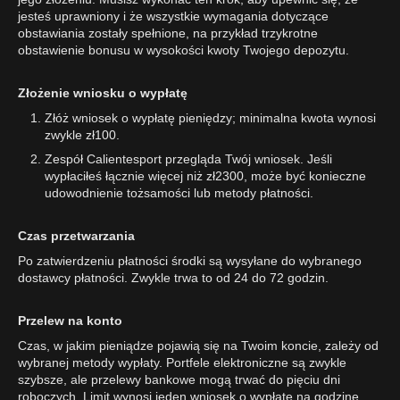
jesteś uprawniony i że wszystkie wymagania dotyczące
obstawiania zostały spełnione, na przykład trzykrotne
obstawienie bonusu w wysokości kwoty Twojego depozytu.
Złożenie wniosku o wypłatę
Złóż wniosek o wypłatę pieniędzy; minimalna kwota wynosi
zwykle zł100.
Zespół Calientesport przegląda Twój wniosek. Jeśli
wypłaciłeś łącznie więcej niż zł2300, może być konieczne
udowodnienie tożsamości lub metody płatności.
Czas przetwarzania
Po zatwierdzeniu płatności środki są wysyłane do wybranego
dostawcy płatności. Zwykle trwa to od 24 do 72 godzin.
Przelew na konto
Czas, w jakim pieniądze pojawią się na Twoim koncie, zależy od
wybranej metody wypłaty. Portfele elektroniczne są zwykle
szybsze, ale przelewy bankowe mogą trwać do pięciu dni
roboczych. Limit wynosi jeden wniosek o wypłatę na godzinę.