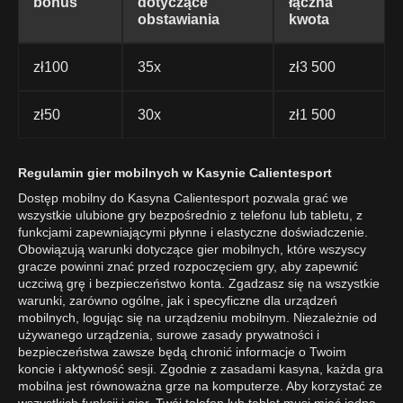
bonus
dotyczące
łączna
obstawiania
kwota
zł100
35x
zł3 500
zł50
30x
zł1 500
Regulamin gier mobilnych w Kasynie Calientesport
Dostęp mobilny do Kasyna Calientesport pozwala grać we
wszystkie ulubione gry bezpośrednio z telefonu lub tabletu, z
funkcjami zapewniającymi płynne i elastyczne doświadczenie.
Obowiązują warunki dotyczące gier mobilnych, które wszyscy
gracze powinni znać przed rozpoczęciem gry, aby zapewnić
uczciwą grę i bezpieczeństwo konta. Zgadzasz się na wszystkie
warunki, zarówno ogólne, jak i specyficzne dla urządzeń
mobilnych, logując się na urządzeniu mobilnym. Niezależnie od
używanego urządzenia, surowe zasady prywatności i
bezpieczeństwa zawsze będą chronić informacje o Twoim
koncie i aktywność sesji. Zgodnie z zasadami kasyna, każda gra
mobilna jest równoważna grze na komputerze. Aby korzystać ze