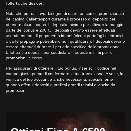
l'offerta che desideri.
Nota che potresti aver bisogno di usare un codice promozionale
del casinò Calientesport durante il processo di deposito per
ottenere alcuni bonus. Il deposito minimo per attivare la maggior
parte dei bonus è 200 €. I depositi devono essere effettuati
usando metodi di pagamento idonei (alcuni portafogli elettronici
o carte prepagate potrebbero non qualificarsi). I depositi devono
essere effettuati durante il periodo specifico della promozione.
Effettua più depositi per soddisfare i requisiti minimi per le
promozioni in corso.
Per assicurarti di ottenere il tuo bonus, inserisci il codice nel
campo giusto prima di confermare la tua transazione. A volte, la
verifica del tuo account è anche necessaria, specialmente
quando effettui depositi o prelievi grandi relativi a vincite da
promozioni.