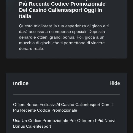
Più Recente Codice Promozionale
Del Casinò Calientesport Oggi In
Italia
Questo migliorerà la tua esperienza di gioco e ti
darà accesso a ricompense speciali. Deposita
denaro e ottieni grandi bonus. Poi, gioca a un
mucchio di giochi che ti permettono di vincere
denaro reale.
Indice
Hide
Ottieni Bonus Esclusivi Al Casinò Calientesport Con Il
Più Recente Codice Promozionale
Usa Un Codice Promozionale Per Ottenere I Più Nuovi
Bonus Calientesport