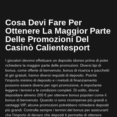
Cosa Devi Fare Per
Ottenere La Maggior Parte
Delle Promozioni Del
Casinò Calientesport
I giocatori devono effettuare un deposito idoneo prima di poter
richiedere la maggior parte delle promozioni. Diversi tipi di
bonus, come offerte di benvenuto, bonus di ricarica e pacchetti
di giri gratuiti, hanno diversi requisiti di deposito. Poiché
l'importo minimo di deposito e i metodi di finanziamento
possono essere diversi per ogni promozione, è importante
leggere i termini e le condizioni completi. Di solito, dovrai
depositare almeno 200 € per ottenere bonus popolari come il
bonus di benvenuto. Quando ci sono ricompense più grandi o
vantaggi VIP, alcune promozioni potrebbero richiedere depositi
più grandi. Controlla sempre i termini del bonus per assicurarti
che l'importo di denaro che depositi ti permetta di ottenere