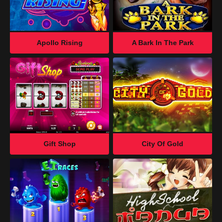
Apollo Rising
A Bark In The Park
Gift Shop
City Of Gold