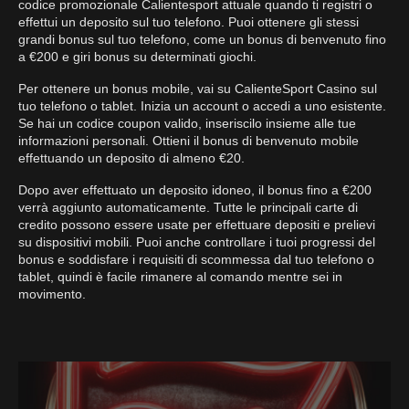
codice promozionale Calientesport attuale quando ti registri o
effettui un deposito sul tuo telefono. Puoi ottenere gli stessi
grandi bonus sul tuo telefono, come un bonus di benvenuto fino
a €200 e giri bonus su determinati giochi.
Per ottenere un bonus mobile, vai su CalienteSport Casino sul
tuo telefono o tablet. Inizia un account o accedi a uno esistente.
Se hai un codice coupon valido, inseriscilo insieme alle tue
informazioni personali. Ottieni il bonus di benvenuto mobile
effettuando un deposito di almeno €20.
Dopo aver effettuato un deposito idoneo, il bonus fino a €200
verrà aggiunto automaticamente. Tutte le principali carte di
credito possono essere usate per effettuare depositi e prelievi
su dispositivi mobili. Puoi anche controllare i tuoi progressi del
bonus e soddisfare i requisiti di scommessa dal tuo telefono o
tablet, quindi è facile rimanere al comando mentre sei in
movimento.