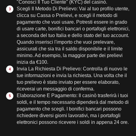
"Conosci Il Tuo Cliente" (KYC) del casinò.
Scegli Il Metodo Di Prelievo: Vai al tuo profilo utente,
clicca su Cassa o Prelievi, e scegli il metodo di
pagamento che vuoi usare. Potresti essere in grado
di usare carte, bonifici bancari o portafogli elettronici,
a seconda del tuo Italia e dello stato del tuo account.
Quando inserisci l'importo che vuoi prelevare,
assicurati che sia tra il saldo disponibile e il limite
minimo. Ad esempio, la maggior parte dei prelievi
inizia da €100.
Invia La Richiesta Di Prelievo: Controlla di nuovo le
tue informazioni e invia la richiesta. Una volta che il
tuo prelievo è stato inviato per essere elaborato,
riceverai un messaggio di conferma.
Elaborazione E Pagamento: Il casinò trasferirà i tuoi
soldi, e il tempo necessario dipenderà dal metodo di
pagamento che scegli. I bonifici bancari possono
richiedere diversi giorni lavorativi, ma i portafogli
elettronici possono ricevere i soldi in appena 24 ore.