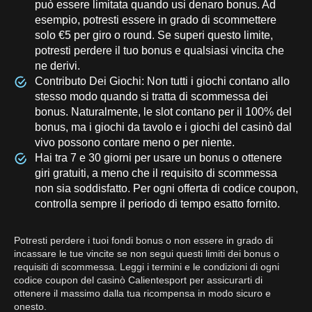
può essere limitata quando usi denaro bonus. Ad
esempio, potresti essere in grado di scommettere
solo €5 per giro o round. Se superi questo limite,
potresti perdere il tuo bonus e qualsiasi vincita che
ne derivi.
Contributo Dei Giochi: Non tutti i giochi contano allo
stesso modo quando si tratta di scommessa dei
bonus. Naturalmente, le slot contano per il 100% del
bonus, ma i giochi da tavolo e i giochi del casinò dal
vivo possono contare meno o per niente.
Hai tra 7 e 30 giorni per usare un bonus o ottenere
giri gratuiti, a meno che il requisito di scommessa
non sia soddisfatto. Per ogni offerta di codice coupon,
controlla sempre il periodo di tempo esatto fornito.
Potresti perdere i tuoi fondi bonus o non essere in grado di
incassare le tue vincite se non segui questi limiti dei bonus o
requisiti di scommessa. Leggi i termini e le condizioni di ogni
codice coupon del casinò Calientesport per assicurarti di
ottenere il massimo dalla tua ricompensa in modo sicuro e
onesto.