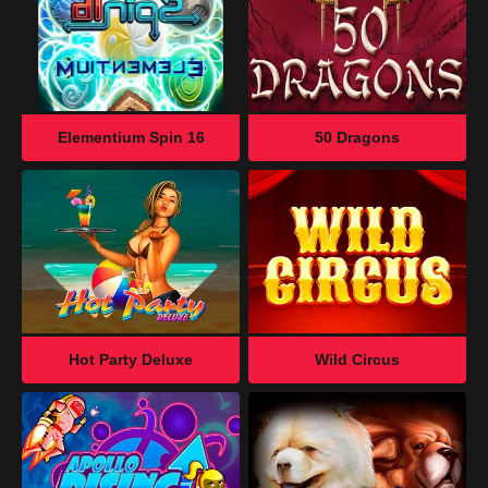
Highway Kings
50 Dragons
Hot Party Deluxe
Wild Circus