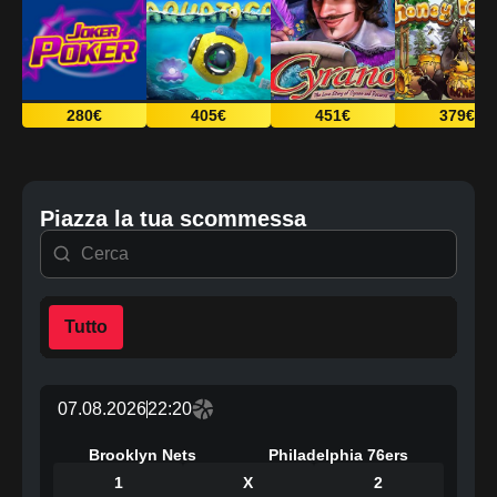
280€
405€
451€
379€
Piazza la tua scommessa
Tutto
07.08.2026
22:20
Brooklyn Nets
Philadelphia 76ers
1
X
2