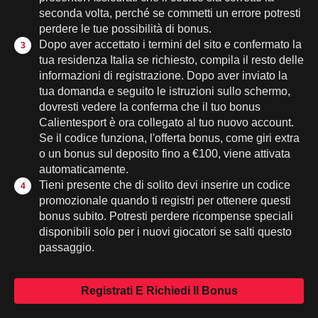
seconda volta, perché se commetti un errore potresti
perdere le tue possibilità di bonus.
Dopo aver accettato i termini del sito e confermato la
tua residenza Italia se richiesto, compila il resto delle
informazioni di registrazione. Dopo aver inviato la
tua domanda e seguito le istruzioni sullo schermo,
dovresti vedere la conferma che il tuo bonus
Calientesport è ora collegato al tuo nuovo account.
Se il codice funziona, l'offerta bonus, come giri extra
o un bonus sul deposito fino a €100, viene attivata
automaticamente.
Tieni presente che di solito devi inserire un codice
promozionale quando ti registri per ottenere questi
bonus subito. Potresti perdere ricompense speciali
disponibili solo per i nuovi giocatori se salti questo
passaggio.
Registrati E Richiedi Il Bonus