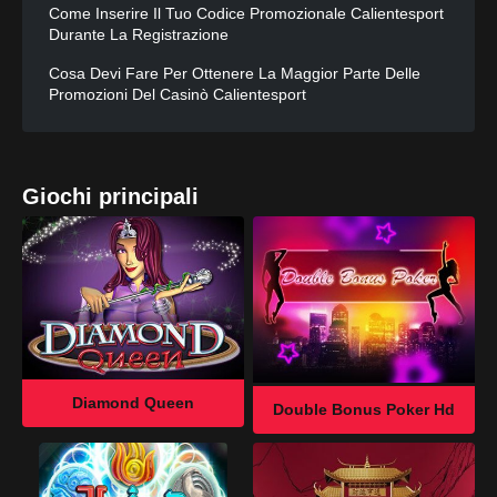
Come Inserire Il Tuo Codice Promozionale Calientesport
Durante La Registrazione
Cosa Devi Fare Per Ottenere La Maggior Parte Delle
Promozioni Del Casinò Calientesport
Procedura Passo Per Passo Per Prelevare Le Vincite
Dai Bonus
Giochi principali
Metodi Di Pagamento Accettati Al Casinò Calientesport
Devi Sapere Sui Limiti Dei Bonus E Sui Requisiti Di
Scomessa
Condizioni E Requisiti Per La Maggior Parte Dei Bonus
Al Casinò Calientesport
Smartphone E Tablet Possono Entrambi Essere Usati
Per Accedere Ai Bonus E Giocare Al Casinò
Calientesport
Diamond Queen
Double Bonus Poker Hd
Codice Promozionale Del Casinò Calientesport