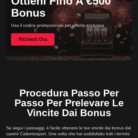
Ottieni Fino A €500
Bonus
Usa il codice promozionale per offerta esclusiva
Richiedi Ora
Procedura Passo Per
Passo Per Prelevare Le
Vincite Dai Bonus
Se segui i passaggi, è facile ottenere le tue vincite dai bonus dal
casinò Calientesport. Una volta che hai soddisfatto tutti i termini