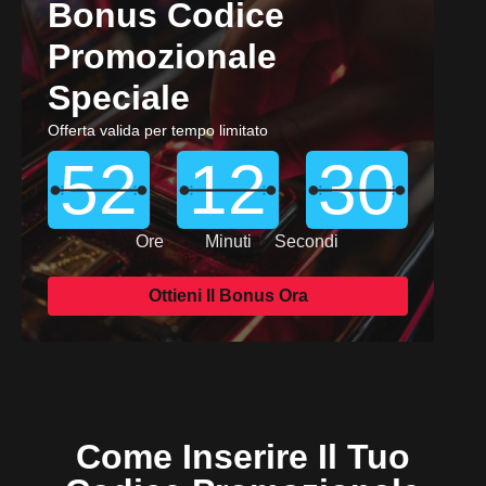
Bonus Codice
Promozionale
Speciale
Offerta valida per tempo limitato
52
12
28
Ore
Minuti
Secondi
Ottieni Il Bonus Ora
Come Inserire Il Tuo