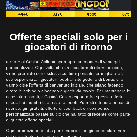
444€
317€
455€
87€
Offerte speciali solo per i
giocatori di ritorno
tornare al Casinò Calientesport apre un mondo di vantaggi
personalizzati. Ogni volta che un giocatore di ritorno accede,
viene premiato con esclusivi continui pensati per migliorare la
sua esperienza. I giocatori fedeli al sito godono di bonus che
vanno oltre l'offerta di benvenuto iniziale, che stiano facendo
girare le bobine o giocando a giochi da tavolo. Per mantenere le
cose interessanti, il Casinò Calientesport offre spesso offerte
speciali ai membri che restano fedeli. Potresti ottenere bonus di
ricarica, giri gratuiti, offerte di cashback o ricompense
personalizzate basate su ciò che hai fatto di recente come parte
di queste offerte speciali.
Ogni promozione è fatta per rendere il tuo gioco regolare non
solo divertente, ma anche conveniente.