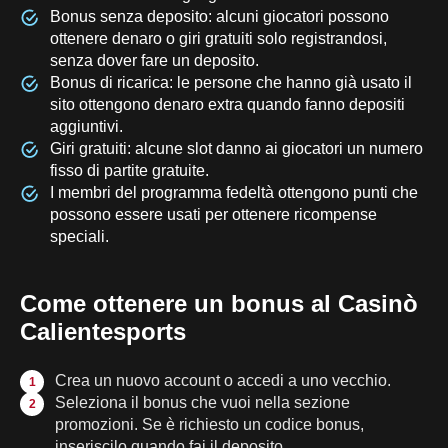
Bonus senza deposito: alcuni giocatori possono
ottenere denaro o giri gratuiti solo registrandosi,
senza dover fare un deposito.
Bonus di ricarica: le persone che hanno già usato il
sito ottengono denaro extra quando fanno depositi
aggiuntivi.
Giri gratuiti: alcune slot danno ai giocatori un numero
fisso di partite gratuite.
I membri del programma fedeltà ottengono punti che
possono essere usati per ottenere ricompense
speciali.
Come ottenere un bonus al Casinò
Calientesports
Crea un nuovo account o accedi a uno vecchio.
Seleziona il bonus che vuoi nella sezione
promozioni. Se è richiesto un codice bonus,
inseriscilo quando fai il deposito.