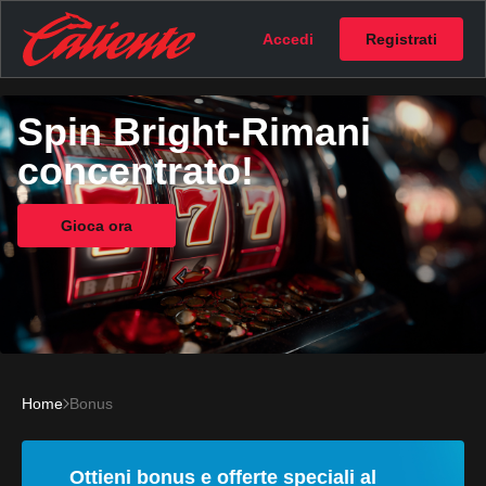
Accedi
Registrati
Spin Bright-Rimani
concentrato!
Gioca ora
Home
Bonus
Ottieni bonus e offerte speciali al