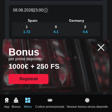
08.08.2026
15:00
Spain
Germany
1
X
2
1.72
4.1
4.6
08.08.2026
16:10
Bonus
per primo deposito
Bayern Munich
Borussia Dortmund
1000€ + 250 FS
1
X
2
1.7
3.8
4.2
Registrati
08.08.2026
14:40
Novak Djokovic
Rafael Nadal
1
2
App
Bonus
Menu
Codice promozionale
Nessun bonus senza deposito
1.6
2.2