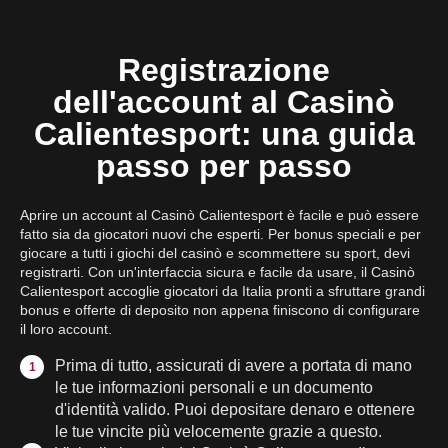
Registrazione
dell'account al Casinò
Calientesport: una guida
passo per passo
Aprire un account al Casinò Calientesport è facile e può essere
fatto sia da giocatori nuovi che esperti. Per bonus speciali e per
giocare a tutti i giochi del casinò e scommettere su sport, devi
registrarti. Con un'interfaccia sicura e facile da usare, il Casinò
Calientesport accoglie giocatori da Italia pronti a sfruttare grandi
bonus e offerte di deposito non appena finiscono di configurare
il loro account.
Prima di tutto, assicurati di avere a portata di mano
le tue informazioni personali e un documento
d'identità valido. Puoi depositare denaro e ottenere
le tue vincite più velocemente grazie a questo.