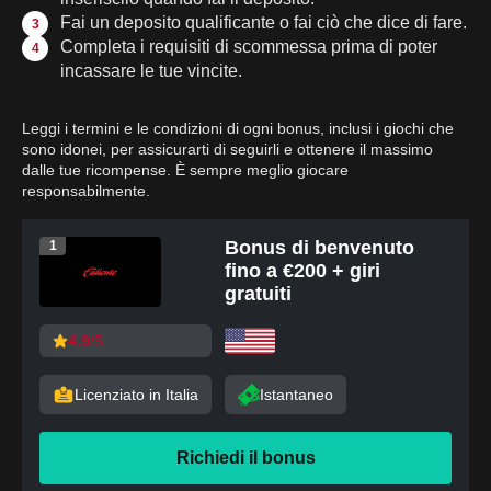
Fai un deposito qualificante o fai ciò che dice di fare.
Completa i requisiti di scommessa prima di poter
incassare le tue vincite.
Leggi i termini e le condizioni di ogni bonus, inclusi i giochi che
sono idonei, per assicurarti di seguirli e ottenere il massimo
dalle tue ricompense. È sempre meglio giocare
responsabilmente.
Bonus di benvenuto
1
fino a €200 + giri
gratuiti
4.9
/5
Licenziato in Italia
Istantaneo
Richiedi il bonus