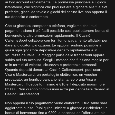
ai loro account rapidamente. La promessa principale è il gioco
istantaneo, che significa che puoi iniziare a giocare alle tue slot
preferite, giochi da tavolo e giochi del casinò live non appena il
tuo deposito è confermato.
Che tu giochi su computer o telefono, vogliamo che i tuoi
pagamenti siano il più facili possibile così puoi ottenere bonus di
benvenuto e altre promozioni rapidamente. Il Casinò
CalienteSport collabora con fornitori di pagamento affidabili per
dare ai giocatori più opzioni. Le opzioni rendono possibile a
quasi ogni giocatore depositare denaro rapidamente e in
sicurezza da Italia. La maggior parte delle transazioni appare
subito nel tuo account. Scegli il metodo che funziona meglio per
te in termini di velocità, sicurezza e preferenze personali.
Quando depositi denaro al Casinò Calientesport, puoi usare
Visa o Mastercard, un portafoglio elettronico, un voucher
prepagato, un bonifico bancario istantaneo o una Visa o
Mastercard. Il deposito minimo è €10 e il deposito massimo è
€3.000. Non ci sono commissioni extra per depositare denaro al
Casinò Calientesport.
Non appena il tuo pagamento viene elaborato, il tuo saldo sarà
aggiornato subito. Puoi quindi iniziare a giocare o richiedere un
bonus di benvenuto fino a €200, a seconda dell'offerta attuale.