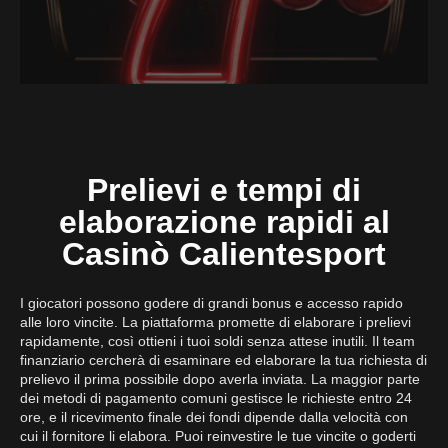
Prelievi e tempi di
elaborazione rapidi al
Casinò Calientesport
I giocatori possono godere di grandi bonus e accesso rapido
alle loro vincite. La piattaforma promette di elaborare i prelievi
rapidamente, così ottieni i tuoi soldi senza attese inutili. Il team
finanziario cercherà di esaminare ed elaborare la tua richiesta di
prelievo il prima possibile dopo averla inviata. La maggior parte
dei metodi di pagamento comuni gestisce le richieste entro 24
ore, e il ricevimento finale dei fondi dipende dalla velocità con
cui il fornitore li elabora. Puoi reinvestire le tue vincite o goderti