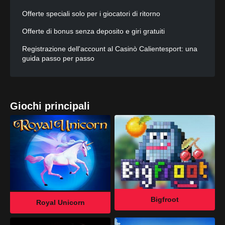
Offerte speciali solo per i giocatori di ritorno
Offerte di bonus senza deposito e giri gratuiti
Registrazione dell'account al Casinò Calientesport: una
guida passo per passo
Opzioni di deposito per il gioco istantaneo
Prelievi e tempi di elaborazione rapidi al Casinò
Calientesport
Giochi principali
Suddivisione del processo di prelievo per i portafogli
elettronici
Limiti delle transazioni per depositi e prelievi
Bonus del Casinò Calientesport
Come ottenere un bonus al Casinò Calientesports
Bigfroot
Royal Unicorn