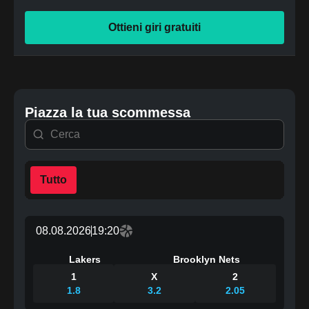
Ottieni giri gratuiti
Piazza la tua scommessa
Tutto
08.08.2026
19:20
Lakers
Brooklyn Nets
1
X
2
1.8
3.2
2.05