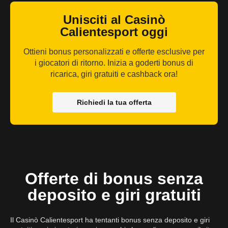
Unisciti al Casinò
Calientesport oggi
Ottieni bonus personalizzati e offerte esclusive per
i giocatori di ritorno. Inizia a goderti bonus di
ricarica, giri gratuiti e cashback ora!
Richiedi la tua offerta
Offerte di bonus senza
deposito e giri gratuiti
Il Casinò Calientesport ha tentanti bonus senza deposito e giri