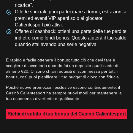
ricarica".
Offerte speciali: puoi partecipare a tornei, estrazioni a
premi ed eventi VIP aperti solo ai giocatori
Calientesport più attivi.
Offerte di cashback: ottieni una parte delle tue perdite
indietro come fondi bonus. Questo aiuterà il tuo saldo
quando stai avendo una serie negativa.
È rapido e facile ottenere il bonus; tutto ciò che devi fare è
scegliere di accettarlo quando fai un deposito qualificante di
almeno €20. Ci sono chiari requisiti di scommessa per tutti i
bonus, così puoi pianificare il tuo budget di gioco con fiducia.
Poiché nuove promozioni esclusive escono continuamente, il
Casinò Calientesport ha sempre nuovi modi per mantenere la
tua esperienza divertente e gratificante.
Richiedi subito il tuo bonus del Casinò Calientesport