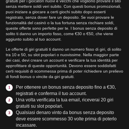
gratuiti per i giocatori nuovi e vecchi che vogliono provare il sito
senza mettere soldi veri subito. Con questi bonus promozionali,
puoi iniziare a giocare a certi giochi subito dopo esserti
registrato, senza dover fare un deposito. Se vuoi provare le
funzionalità del casinò o la tua fortuna senza rischiare soldi,
queste offerte sono perfette per te. I bonus senza deposito di
solito ti danno un importo fisso, come €30 o €50, che viene
aggiunto subito al tuo account.
Le offerte di giri gratuiti ti danno un numero fisso di giri, di solito
tra 10 e 50, su slot popolari o nuovissime. Nella maggior parte
dei casi, devi creare un account e verificare la tua identità per
approfittare di queste opportunità. Devono essere soddisfatti
certi requisiti di scommessa prima di poter richiedere un prelievo
di fondi bonus o vincite da giri gratuiti.
Per ottenere un bonus senza deposito fino a €30,
registrati e conferma il tuo account.
Una volta verificata la tua email, riceverai 20 giri
gratuiti su slot popolari.
Qualsiasi denaro vinto da bonus senza deposito
deve essere scommesso 30 volte prima di poterlo
incassare.