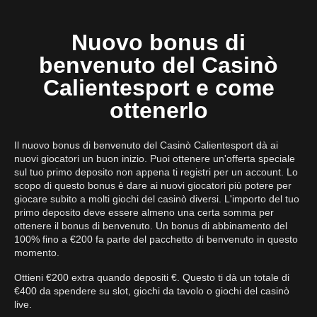
Nuovo bonus di
benvenuto del Casinò
Calientesport e come
ottenerlo
Il nuovo bonus di benvenuto del Casinò Calientesport dà ai
nuovi giocatori un buon inizio. Puoi ottenere un'offerta speciale
sul tuo primo deposito non appena ti registri per un account. Lo
scopo di questo bonus è dare ai nuovi giocatori più potere per
giocare subito a molti giochi del casinò diversi. L'importo del tuo
primo deposito deve essere almeno una certa somma per
ottenere il bonus di benvenuto. Un bonus di abbinamento del
100% fino a €200 fa parte del pacchetto di benvenuto in questo
momento.
Ottieni €200 extra quando depositi €. Questo ti dà un totale di
€400 da spendere su slot, giochi da tavolo o giochi del casinò
live.