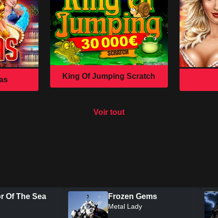
King Of Jumping Scratch
as
Voir tout
d Croupier Hd
Emperor Of The Sea
ce
Scrapper