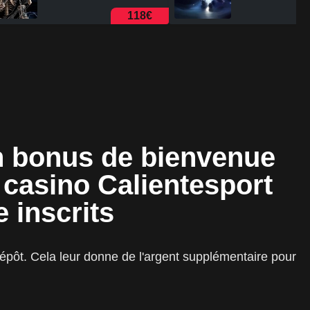
427€
un bonus de bienvenue
e casino Calientesport
e inscrits
pôt. Cela leur donne de l'argent supplémentaire pour