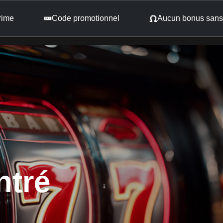
rime
Code promotionnel
Aucun bonus sans
ntré