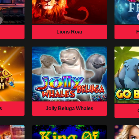
s
Lions Roar
Jolly Beluga Whales
s