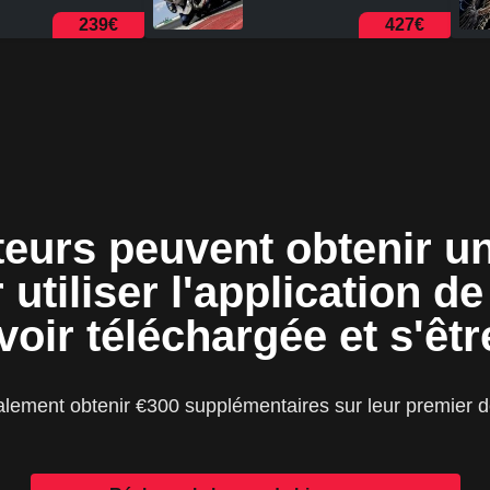
47€
239€
teurs peuvent obtenir 
 utiliser l'application d
voir téléchargée et s'êtr
lement obtenir €300 supplémentaires sur leur premier dé