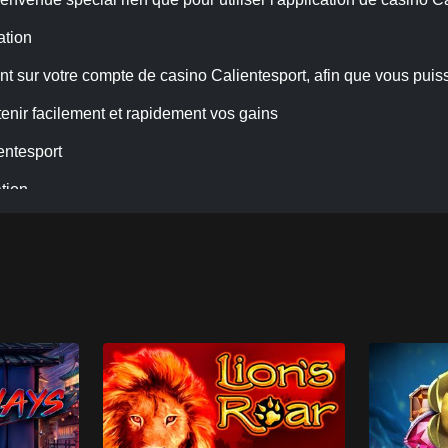
ation
ent sur votre compte de casino Calientesport, afin que vous puis
tenir facilement et rapidement vos gains
entesport
ation
eurs