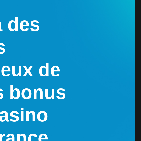
à des
s
jeux de
is bonus
casino
France