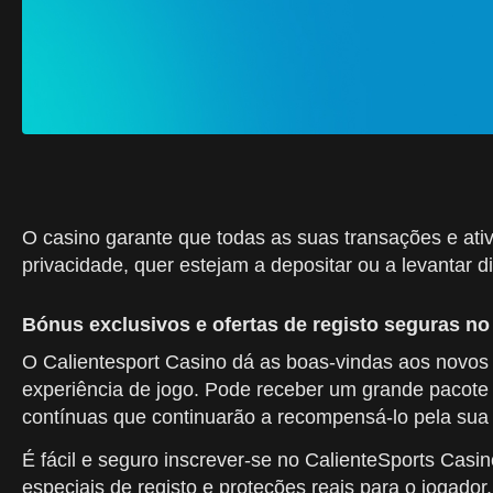
O casino garante que todas as suas transações e ati
privacidade, quer estejam a depositar ou a levantar d
Bónus exclusivos e ofertas de registo seguras no
O Calientesport Casino dá as boas-vindas aos novos 
experiência de jogo. Pode receber um grande pacot
contínuas que continuarão a recompensá-lo pela sua 
É fácil e seguro inscrever-se no CalienteSports Cas
especiais de registo e proteções reais para o jogador.