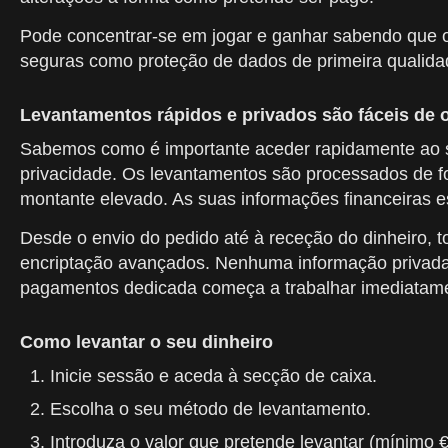
Pode concentrar-se em jogar e ganhar sabendo que o
seguras como proteção de dados de primeira qualida
Levantamentos rápidos e privados são fáceis de o
Sabemos como é importante aceder rapidamente ao seu
privacidade. Os levantamentos são processados de f
montante elevado. As suas informações financeiras 
Desde o envio do pedido até à receção do dinheiro, 
encriptação avançados. Nenhuma informação privada 
pagamentos dedicada começa a trabalhar imediatame
Como levantar o seu dinheiro
Inicie sessão e aceda à secção de caixa.
Escolha o seu método de levantamento.
Introduza o valor que pretende levantar (mínimo 