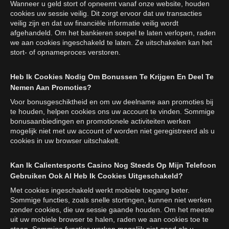
Wanneer u geld stort of opneemt vanaf onze website, houden
cookies uw sessie veilig. Dit zorgt ervoor dat uw transacties
veilig zijn en dat uw financiële informatie veilig wordt
afgehandeld. Om het bankieren soepel te laten verlopen, raden
we aan cookies ingeschakeld te laten. Ze uitschakelen kan het
stort- of opnameproces verstoren.
Heb Ik Cookies Nodig Om Bonussen Te Krijgen En Deel Te
Nemen Aan Promoties?
Voor bonusgeschiktheid en om uw deelname aan promoties bij
te houden, helpen cookies ons uw account te vinden. Sommige
bonusaanbiedingen en promotionele activiteiten werken
mogelijk niet met uw account of worden niet geregistreerd als u
cookies in uw browser uitschakelt.
Kan Ik Calientesports Casino Nog Steeds Op Mijn Telefoon
Gebruiken Ook Al Heb Ik Cookies Uitgeschakeld?
Met cookies ingeschakeld werkt mobiele toegang beter.
Sommige functies, zoals snelle stortingen, kunnen niet werken
zonder cookies, die uw sessie gaande houden. Om het meeste
uit uw mobiele browser te halen, raden we aan cookies toe te