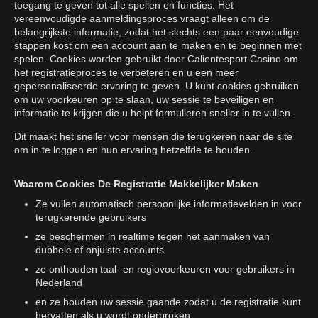
toegang te geven tot alle spellen en functies. Het
vereenvoudigde aanmeldingsproces vraagt alleen om de
belangrijkste informatie, zodat het slechts een paar eenvoudige
stappen kost om een account aan te maken en te beginnen met
spelen. Cookies worden gebruikt door Calientesport Casino om
het registratieproces te verbeteren en u een meer
gepersonaliseerde ervaring te geven. U kunt cookies gebruiken
om uw voorkeuren op te slaan, uw sessie te beveiligen en
informatie te krijgen die u helpt formulieren sneller in te vullen.
Dit maakt het sneller voor mensen die terugkeren naar de site
om in te loggen en hun ervaring hetzelfde te houden.
Waarom Cookies De Registratie Makkelijker Maken
Ze vullen automatisch persoonlijke informatievelden in voor
terugkerende gebruikers
ze beschermen in realtime tegen het aanmaken van
dubbele of onjuiste accounts
ze onthouden taal- en regiovoorkeuren voor gebruikers in
Nederland
en ze houden uw sessie gaande zodat u de registratie kunt
hervatten als u wordt onderbroken