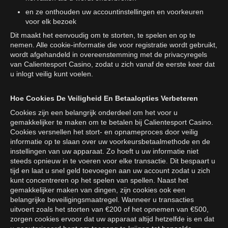
en ze onthouden uw accountinstellingen en voorkeuren
voor elk bezoek
Dit maakt het eenvoudig om te storten, te spelen en op te
nemen. Alle cookie-informatie die voor registratie wordt gebruikt,
wordt afgehandeld in overeenstemming met de privacyregels
van Calientesport Casino, zodat u zich vanaf de eerste keer dat
u inlogt veilig kunt voelen.
Hoe Cookies De Veiligheid En Betaalopties Verbeteren
Cookies zijn een belangrijk onderdeel om het voor u
gemakkelijker te maken om te betalen bij Calientesport Casino.
Cookies versnellen het stort- en opnameproces door veilig
informatie op te slaan over uw voorkeursbetaalmethode en de
instellingen van uw apparaat. Zo hoeft u uw informatie niet
steeds opnieuw in te voeren voor elke transactie. Dit bespaart u
tijd en laat u snel geld toevoegen aan uw account zodat u zich
kunt concentreren op het spelen van spellen. Naast het
gemakkelijker maken van dingen, zijn cookies ook een
belangrijke beveiligingsmaatregel. Wanneer u transacties
uitvoert zoals het storten van €200 of het opnemen van €500,
zorgen cookies ervoor dat uw apparaat altijd hetzelfde is en dat