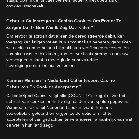
staan. Sommige functies werken mogelijk niet goed als u
cookies uitschakelt.
Gebruikt Calientesports Casino Cookies Om Ervoor Te
Zorgen Dat Ik Ben Wie Ik Zeg Dat Ik Ben?
Om ervoor te zorgen dat alleen de geregistreerde gebruiker
toegang kan krijgen tot en hun account kan beheren, gebruiken
we cookies om te helpen bij multi-step verificatieprocessen. Als
u cookies wist of blokkeert, kunnen verificatieprompts opnieuw
verschijnen of kunt u mogelijk de noodzakelijke
beveiligingscontroles niet voltooien.
Kunnen Mensen In Nederland Calientesport Casino
Gebruiken En Cookies Accepteren?
CalienteSport Casino volgt alle [COUNTRY's] regels over het
gebruik van cookies en het veilig houden van spelersgegevens.
Wanneer spelers uit Nederland spelen, wordt hun ons
cookiebeleid getoond en krijgen ze de optie om het te
accepteren of van gedachten te veranderen, afhankelijk van wat
de wet in hun land zegt.