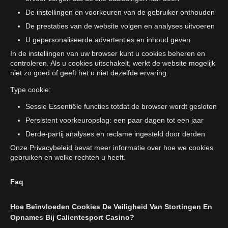
De instellingen en voorkeuren van de gebruiker onthouden
De prestaties van de website volgen en analyses uitvoeren
U gepersonaliseerde advertenties en inhoud geven
In de instellingen van uw browser kunt u cookies beheren en
controleren. Als u cookies uitschakelt, werkt de website mogelijk
niet zo goed of geeft het u niet dezelfde ervaring.
Type cookie:
Sessie Essentiële functies totdat de browser wordt gesloten
Persistent voorkeuropslag: een paar dagen tot een jaar
Derde-partij analyses en reclame ingesteld door derden
Onze Privacybeleid bevat meer informatie over hoe we cookies
gebruiken en welke rechten u heeft.
Faq
Hoe Beïnvloeden Cookies De Veiligheid Van Stortingen En
Opnames Bij Calientesport Casino?