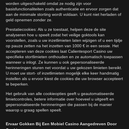
worden uitgeschakeld omdat ze nodig zijn voor
basisfunctionaliteiten zoals authenticatie en ervoor zorgen dat
aan de minimale storting wordt voldaan. U kunt niet herladen of
geld opnemen zonder ze.
Prestatiecookies: Als u ze toestaat, helpen deze de site
analyseren hoe u speelt zodat het veilige goktools kan
voorstellen, zoals u uw inzetlimieten laten wijzigen of u een tijdje
op pauze zetten na het inzetten van 1000 € in een sessie. Het
accepteren van deze cookies laat Calientesport Casino uw
specifieke stortlimieten onthouden en ze automatisch toepassen
wanneer u inlogt. Ze kunnen u ook gepersonaliseerde
herinneringen sturen net voordat u uw gekozen limieten bereikt.
U moet uw stort- of inzetlimieten mogelijk elke keer handmatig
instellen als u ervoor kiest de cookies die uw browser accepteert
te beperken.
Het gebruik van alle cookieopties geeft u geautomatiseerde
limietcontroles, betere informatie over hoeveel u uitgeeft en
gepersonaliseerde herinneringen die passen bij de manier
waarop u graag spellen speelt.
Ervaar Gokken Bij Een Mobiel Casino Aangedreven Door