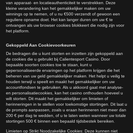
van apparaat- en locatieauthenticiteit te verstrekken. Deze
kleine verandering kan het gemakkelijker maken om uw
winnings op te nemen, of u nu €500 verzendt of gewoon een
reguliere opname doet. Het kan langer duren om uw € te
ontvangen als uw browser cookies blokkeert die nodig zijn voor
het platform.
Gekoppeld Aan Cookievoorkeuren
De bedragen die u kunt storten en inzetten zijn gekoppeld aan
de cookies die u gebruikt bij Calientesport Casino. Door
bepaalde soorten cookies toe te staan, kunt u
gepersonaliseerde ervaringen op het platform krijgen die het
beheren van uw geld gemakkelijker maken. Het helpt u veilig te
houden terwijl u speelt en maakt het gemakkelijker om uw
accountfondsen te gebruiken. Als u akkoord gaat met analyse-
en personalisatiecookies, kan het casino onthouden hoeveel u
wilt storten. Dit maakt het gemakkelijker om limieten of
herinneringen in te stellen voor toekomstige stortingen. Dit laat u
de prompts aanpassen, zoals u eraan herinneren niet meer dan
200 € per dag te wedden, of u te laten weten wanneer uw totale
stortingen 500 € binnen een bepaald tijdsbestek bereiken.
Limieten op Strikt Noodzakelijke Cookies: Deze kunnen niet